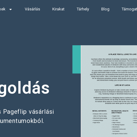
kek
Vásárlás
Kirakat
Tárhely
Blog
Támoga
goldás
 Pageflip vásárlási
kumentumokból.