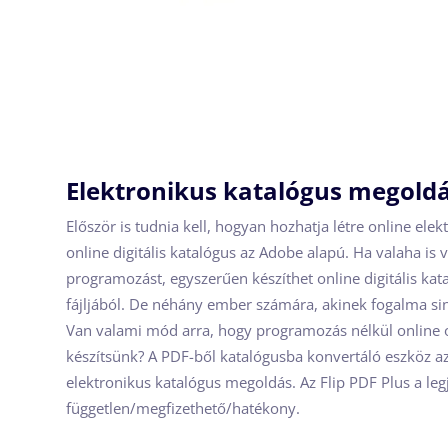
Elektronikus katalógus megold
Először is tudnia kell, hogyan hozhatja létre online elek
online digitális katalógus az Adobe alapú. Ha valaha is 
programozást, egyszerűen készíthet online digitális kat
fájljából. De néhány ember számára, akinek fogalma sinc
Van valami mód arra, hogy programozás nélkül online 
készítsünk? A PDF-ből katalógusba konvertáló eszköz a
elektronikus katalógus megoldás. Az Flip PDF Plus a le
független/megfizethető/hatékony.