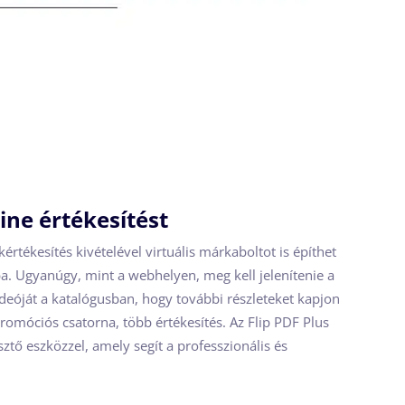
line értékesítést
rtékesítés kivételével virtuális márkaboltot is építhet
a. Ugyanúgy, mint a webhelyen, meg kell jelenítenie a
videóját a katalógusban, hogy további részleteket kapjon
omóciós csatorna, több értékesítés. Az Flip PDF Plus
ztő eszközzel, amely segít a professzionális és