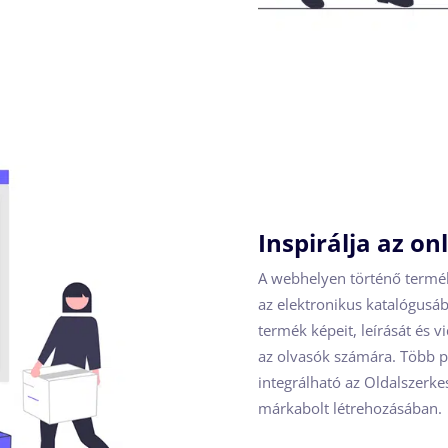
Inspirálja az on
A webhelyen történő terméké
az elektronikus katalógusáb
termék képeit, leírását és 
az olvasók számára. Több pr
integrálható az Oldalszerkes
márkabolt létrehozásában.