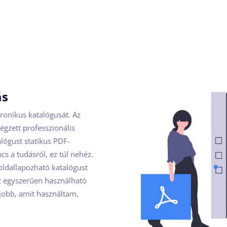
ás
tronikus katalógusát. Az
végzett professzionális
alógust statikus PDF-
s a tudásról, ez túl nehéz.
oldallapozható katalógust
z egyszerűen használható
gjobb, amit használtam,