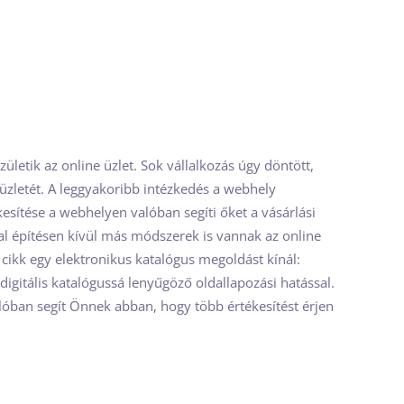
ületik az online üzlet. Sok vállalkozás úgy döntött,
 üzletét. A leggyakoribb intézkedés a webhely
kesítése a webhelyen valóban segíti őket a vásárlási
 építésen kívül más módszerek is vannak az online
a cikk egy elektronikus katalógus megoldást kínál:
digitális katalógussá lenyűgöző oldallapozási hatással.
lóban segít Önnek abban, hogy több értékesítést érjen