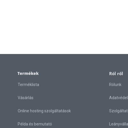
Termékek
Ról ről
Terméklista
Rólunk
Vásárlás
Adatvédel
Online hosting szolgáltatások
Szolgáltat
Példa és bemutató
Leányválla