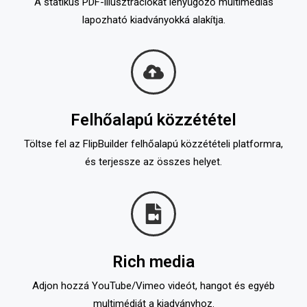
A statikus PDF-illusztrációkat lenyűgöző multimédiás
lapozható kiadványokká alakítja.
Felhőalapú közzététel
Töltse fel az FlipBuilder felhőalapú közzétételi platformra,
és terjessze az összes helyet.
Rich media
Adjon hozzá YouTube/Vimeo videót, hangot és egyéb
multimédiát a kiadványhoz.