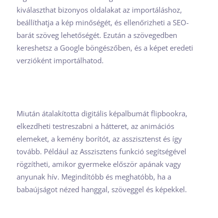
kiválaszthat bizonyos oldalakat az importáláshoz,
beállíthatja a kép minőségét, és ellenőrizheti a SEO-
barát szöveg lehetőségét. Ezután a szövegedben
kereshetsz a Google böngészőben, és a képet eredeti
verzióként importálhatod.
Miután átalakította digitális képalbumát flipbookra,
elkezdheti testreszabni a hátteret, az animációs
elemeket, a kemény borítót, az asszisztenst és így
tovább. Például az Asszisztens funkció segítségével
rögzítheti, amikor gyermeke először apának vagy
anyunak hív. Megindítóbb és meghatóbb, ha a
babaújságot nézed hanggal, szöveggel és képekkel.