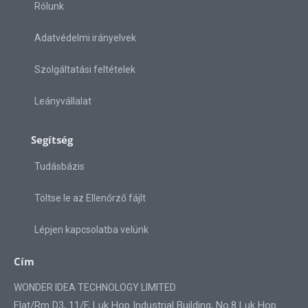
Rólunk
Adatvédelmi irányelvek
Szolgáltatási feltételek
Leányvállalat
Segítség
Tudásbázis
Töltse le az Ellenőrző fájlt
Lépjen kapcsolatba velünk
Cím
WONDER IDEA TECHNOLOGY LIMITED
Flat/Rm D3, 11/F, Luk Hop Industrial Building, No.8 Luk Hop