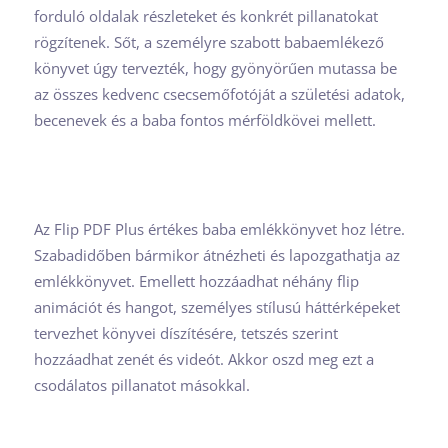
forduló oldalak részleteket és konkrét pillanatokat
rögzítenek. Sőt, a személyre szabott babaemlékező
könyvet úgy tervezték, hogy gyönyörűen mutassa be
az összes kedvenc csecsemőfotóját a születési adatok,
becenevek és a baba fontos mérföldkövei mellett.
Az Flip PDF Plus értékes baba emlékkönyvet hoz létre.
Szabadidőben bármikor átnézheti és lapozgathatja az
emlékkönyvet. Emellett hozzáadhat néhány flip
animációt és hangot, személyes stílusú háttérképeket
tervezhet könyvei díszítésére, tetszés szerint
hozzáadhat zenét és videót. Akkor oszd meg ezt a
csodálatos pillanatot másokkal.