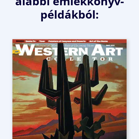
alábbi emlékkönyv-
példákból: