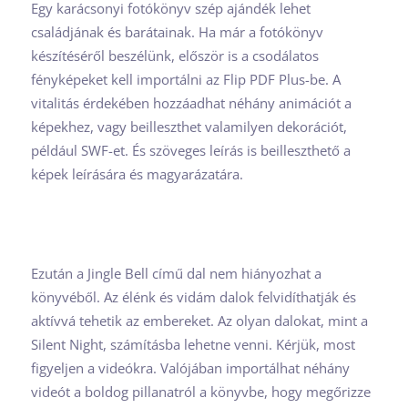
Egy karácsonyi fotókönyv szép ajándék lehet
családjának és barátainak. Ha már a fotókönyv
készítéséről beszélünk, először is a csodálatos
fényképeket kell importálni az Flip PDF Plus-be. A
vitalitás érdekében hozzáadhat néhány animációt a
képekhez, vagy beilleszthet valamilyen dekorációt,
például SWF-et. És szöveges leírás is beilleszthető a
képek leírására és magyarázatára.
Ezután a Jingle Bell című dal nem hiányozhat a
könyvéből. Az élénk és vidám dalok felvidíthatják és
aktívvá tehetik az embereket. Az olyan dalokat, mint a
Silent Night, számításba lehetne venni. Kérjük, most
figyeljen a videókra. Valójában importálhat néhány
videót a boldog pillanatról a könyvbe, hogy megőrizze