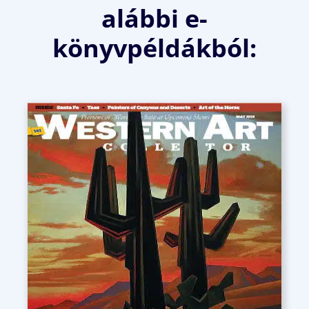
alábbi e-
könyvpéldákból: