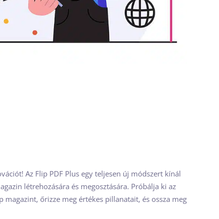
ációt! Az Flip PDF Plus egy teljesen új módszert kínál
gazin létrehozására és megosztására. Próbálja ki az
lip magazint, őrizze meg értékes pillanatait, és ossza meg