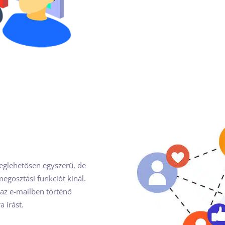
meglehetősen egyszerű, de
egosztási funkciót kínál.
s az e-mailben történő
 írást.