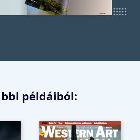
ábbi példáiból: