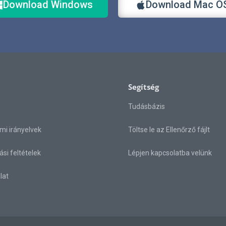
Download Windows
Download Mac O
Segítség
Tudásbázis
mi irányelvek
Töltse le az Ellenőrző fájlt
ási feltételek
Lépjen kapcsolatba velünk
lat