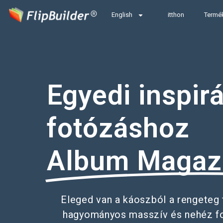
English
itthon
Termé
Egyedi inspir
fotózáshoz
Album Magaz
Eleged van a káoszból a rengeteg 
hagyományos masszív és nehéz f