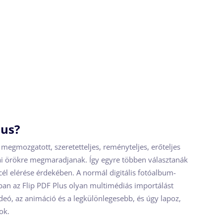
lus?
 megmozgatott, szeretetteljes, reményteljes, erőteljes
ai örökre megmaradjanak. Így egyre többen választanák
 cél elérése érdekében. A normál digitális fotóalbum-
ban az Flip PDF Plus olyan multimédiás importálást
ideó, az animáció és a legkülönlegesebb, és úgy lapoz,
ok.