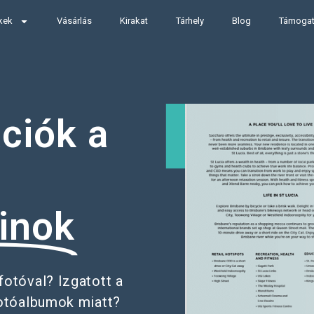
kek
Vásárlás
Kirakat
Tárhely
Blog
Támoga
ációk a
inok
fotóval? Izgatott a
otóalbumok miatt?